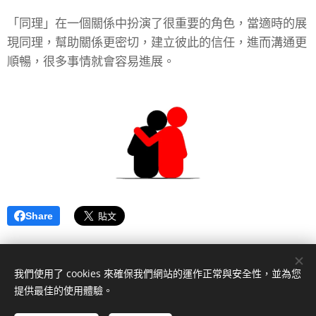
「同理」在一個關係中扮演了很重要的角色，當適時的展
現同理，幫助關係更密切，建立彼此的信任，進而溝通更
順暢，很多事情就會容易進展。
Share
我們使用了 cookies 來確保我們網站的運作正常與安全性，並為您
提供最佳的使用體驗。
KTA 智用國際有限公司， 登記地址臺北市天母西路3號7樓之16，聯
絡地址新北市新莊區新北大道四段215號7樓， +886-905-980-653